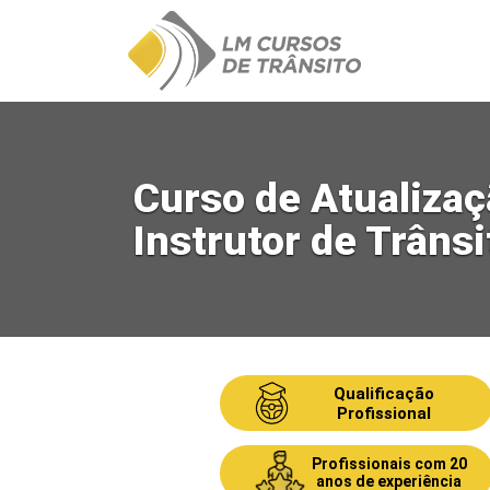
Ir
para
o
conteúdo
Curso de Atualizaç
Instrutor de Trânsi
Qualificação
Profissional
Profissionais com 20
anos de experiência