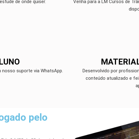
estude de onde quiser.
Venha para a LM Cursos de Trâns
disp
ALUNO
MATERIAL
m nosso suporte via WhatsApp.
Desenvolvido por profission
conteúdo atualizado e fe
a
ogado pelo