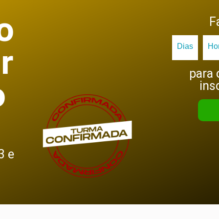
o
F
Dias
Ho
r
para 
o
ins
3 e