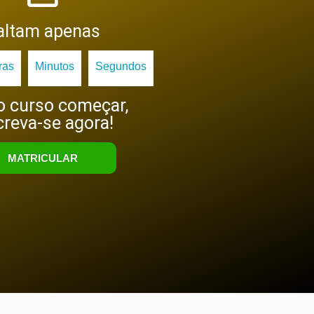
altam apenas
ras
Minutos
Segundos
o curso começar,
creva-se agora!
MATRICULAR