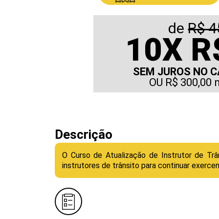
de
R$ 4
10
X
R$
SEM JUROS NO C
OU R$ 300,00 
Descrição
O Curso de Atualização de Instrutor de Trâ
instrutores de trânsito para continuar exerce