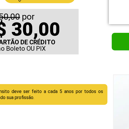
50,00
por
 30,00
ARTÃO DE CRÉDITO
no Boleto OU PIX
nsito deve ser feito a cada 5 anos por todos os
ndo sua profissão.