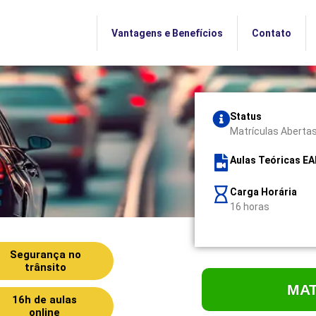
Vantagens e Benefícios
Contato
Status
Matrículas Aberta
Aulas Teóricas E
Carga Horária
16 horas
Segurança no
trânsito
MA
16h de aulas
online