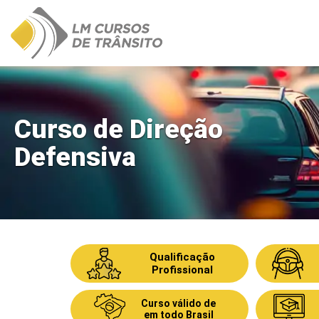
Ir
para
o
conteúdo
Curso de Direção
Defensiva
Qualificação
Profissional
Curso válido de
em todo Brasil