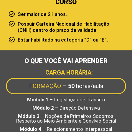
CURSO
Ser maior de 21 anos.
Possuir Carteira Nacional de Habilitação
(CNH) dentro do prazo de validade.
Estar habilitado na categoria “D” ou “E”.
O QUE VOCÊ VAI APRENDER
CARGA HORÁRIA:
FORMAÇÃO
–
50
horas/aula
Módulo 1
– Legislação de Trânsito
Módulo 2
– Direção Defensiva
Módulo 3
– Noções de Primeiros Socorros,
Respeito ao Meio Ambiente e Convívio Social
Módulo 4
– Relacionamento Interpessoal