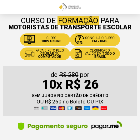
CURSO DE
FORMAÇÃO
PARA
MOTORISTAS DE TRANSPORTE ESCOLAR
CURSO
CONCLUA O CURSO
100% ONLINE
EM 7 DIAS
FAÇA DIRETO PELO
CERTIFICADO
CELULAR
OU
VÁLIDO EM
TODO O
COMPUTADOR
BRASIL
de
R$ 280
por
10
R$ 26
X
SEM JUROS NO CARTÃO DE CRÉDITO
OU R$ 260 no Boleto OU PIX