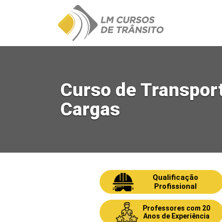
Ir
para
o
conteúdo
Curso de Transpor
Cargas
Qualificação
Profissional
Professores com 20
Anos de Experiência