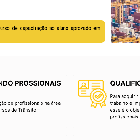
curso de capacitação ao aluno aprovado em
NDO PROSSIONAIS
QUALIFI
Para adquiri
ão de profissionais na área
trabalho é im
rsos de Trânsito –
esse é o obje
profissionais.