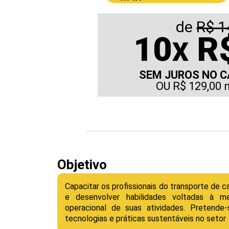
de
R$ 1
10
R$
X
SEM JUROS NO C
OU R$ 129,00 
Objetivo
Capacitar os profissionais do transporte de
e desenvolver habilidades voltadas à me
operacional de suas atividades. Pretend
tecnologias e práticas sustentáveis no setor