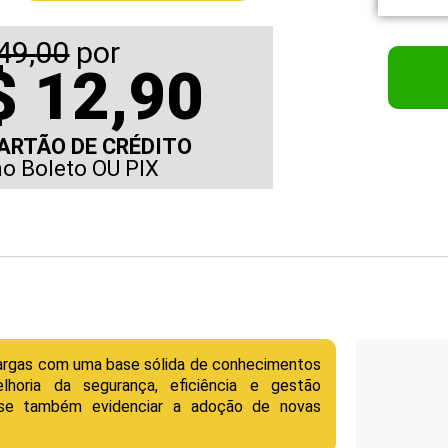
49,00
por
 12,90
ARTÃO DE CRÉDITO
no Boleto OU PIX
 cargas com uma base sólida de conhecimentos
lhoria da segurança, eficiência e gestão
e-se também evidenciar a adoção de novas