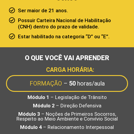
Ser maior de 21 anos.
Possuir Carteira Nacional de Habilitação
(CNH) dentro do prazo de validade.
Estar habilitado na categoria “D” ou “E”.
O QUE VOCÊ VAI APRENDER
CARGA HORÁRIA:
FORMAÇÃO
–
50
horas/aula
Módulo 1
– Legislação de Trânsito
Módulo 2
– Direção Defensiva
Módulo 3
– Noções de Primeiros Socorros,
Respeito ao Meio Ambiente e Convívio Social
Módulo 4
– Relacionamento Interpessoal