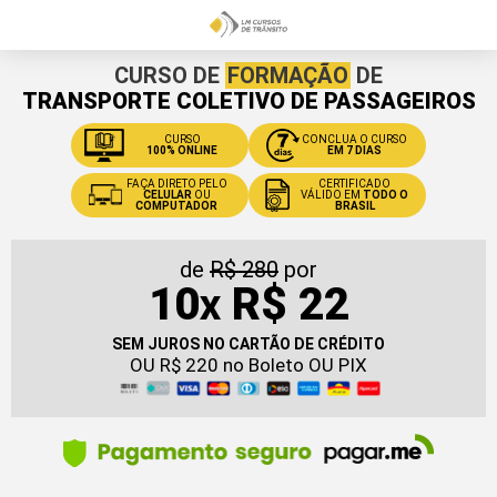
CURSO DE
FORMAÇÃO
DE
TRANSPORTE COLETIVO DE PASSAGEIROS
CURSO
CONCLUA O CURSO
100% ONLINE
EM 7 DIAS
FAÇA DIRETO PELO
CERTIFICADO
CELULAR
OU
VÁLIDO EM
TODO O
COMPUTADOR
BRASIL
de
R$ 280
por
10
R$ 22
X
SEM JUROS NO CARTÃO DE CRÉDITO
OU R$ 220 no Boleto OU PIX