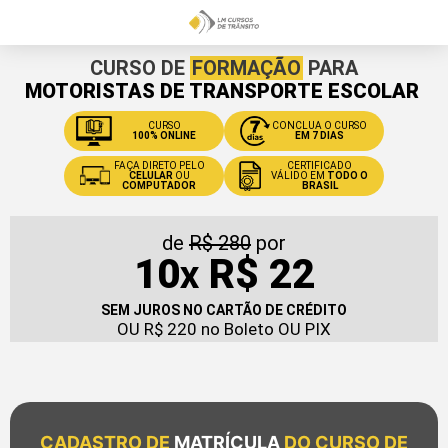
CURSO DE
FORMAÇÃO
PARA
MOTORISTAS DE TRANSPORTE ESCOLAR
CURSO
CONCLUA O CURSO
100% ONLINE
EM 7 DIAS
FAÇA DIRETO PELO
CERTIFICADO
CELULAR
OU
VÁLIDO EM
TODO O
COMPUTADOR
BRASIL
de
R$ 280
por
10
R$ 22
X
SEM JUROS NO CARTÃO DE CRÉDITO
OU R$ 220 no Boleto OU PIX
CADASTRO DE
MATRÍCULA
DO CURSO DE